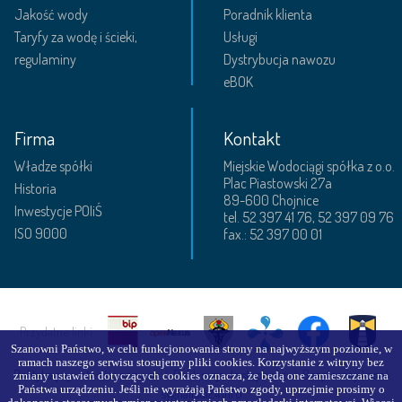
Jakość wody
Poradnik klienta
Taryfy za wodę i ścieki,
Usługi
regulaminy
Dystrybucja nawozu
eBOK
Firma
Kontakt
Władze spółki
Miejskie Wodociągi spółka z o.o.
Plac Piastowski 27a
Historia
89-600 Chojnice
Inwestycje POIiŚ
tel. 52 397 41 76, 52 397 09 76
ISO 9000
fax.: 52 397 00 01
Przydatne linki:
Szanowni Państwo, w celu funkcjonowania strony na najwyższym poziomie, w
ramach naszego serwisu stosujemy pliki cookies. Korzystanie z witryny bez
Polityka prywatności serwisu
|
Deklaracja dostępności
|
Bezpieczny kanał
zmiany ustawień dotyczących cookies oznacza, że będą one zamieszczane na
Państwa urządzeniu. Jeśli nie wyrażają Państwo zgody, uprzejmie prosimy o
sygnalista24.info