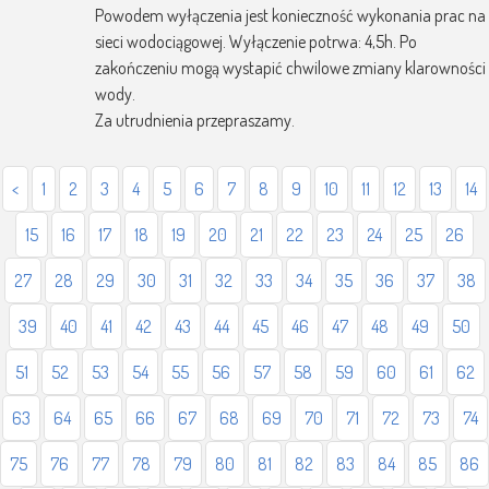
Powodem wyłączenia jest konieczność wykonania prac na
sieci wodociągowej. Wyłączenie potrwa: 4,5h. Po
zakończeniu mogą wystapić chwilowe zmiany klarowności
wody.
Za utrudnienia przepraszamy.
<
1
2
3
4
5
6
7
8
9
10
11
12
13
14
15
16
17
18
19
20
21
22
23
24
25
26
27
28
29
30
31
32
33
34
35
36
37
38
39
40
41
42
43
44
45
46
47
48
49
50
51
52
53
54
55
56
57
58
59
60
61
62
63
64
65
66
67
68
69
70
71
72
73
74
75
76
77
78
79
80
81
82
83
84
85
86