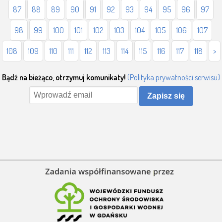
87
88
89
90
91
92
93
94
95
96
97
98
99
100
101
102
103
104
105
106
107
108
109
110
111
112
113
114
115
116
117
118
>
Bądź na bieżąco, otrzymuj komunikaty!
(Polityka prywatności serwisu)
Zapisz się