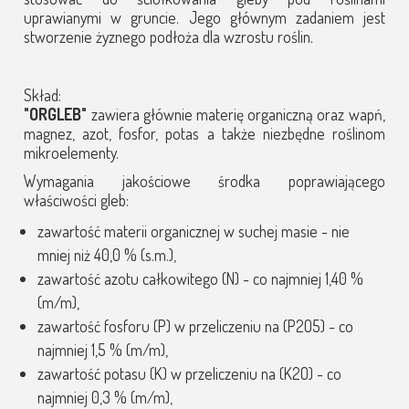
uprawianymi w gruncie. Jego głównym zadaniem jest
stworzenie żyznego podłoża dla wzrostu roślin.
Skład:
"ORGLEB"
zawiera głównie materię organiczną oraz wapń,
magnez, azot, fosfor, potas a także niezbędne roślinom
mikroelementy.
Wymagania jakościowe środka poprawiającego
właściwości gleb:
zawartość materii organicznej w suchej masie - nie
mniej niż 40,0 % (s.m.),
zawartość azotu całkowitego (N) - co najmniej 1,40 %
(m/m),
zawartość fosforu (P) w przeliczeniu na (P2O5) - co
najmniej 1,5 % (m/m),
zawartość potasu (K) w przeliczeniu na (K2O) - co
najmniej 0,3 % (m/m),