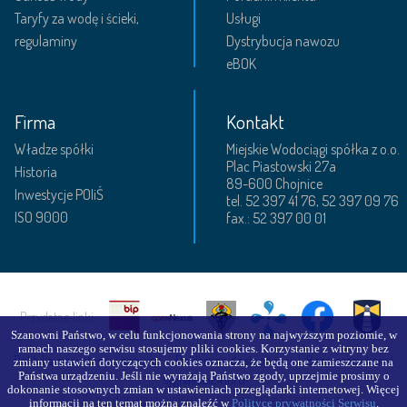
Taryfy za wodę i ścieki,
Usługi
regulaminy
Dystrybucja nawozu
eBOK
Firma
Kontakt
Władze spółki
Miejskie Wodociągi spółka z o.o.
Plac Piastowski 27a
Historia
89-600 Chojnice
Inwestycje POIiŚ
tel. 52 397 41 76, 52 397 09 76
ISO 9000
fax.: 52 397 00 01
Przydatne linki:
Szanowni Państwo, w celu funkcjonowania strony na najwyższym poziomie, w
ramach naszego serwisu stosujemy pliki cookies. Korzystanie z witryny bez
Polityka prywatności serwisu
|
Deklaracja dostępności
|
Bezpieczny kanał
zmiany ustawień dotyczących cookies oznacza, że będą one zamieszczane na
Państwa urządzeniu. Jeśli nie wyrażają Państwo zgody, uprzejmie prosimy o
sygnalista24.info
dokonanie stosownych zmian w ustawieniach przeglądarki internetowej. Więcej
© 2015 wodociagi.chojnice.pl wszelkie prawa zastrzeżone
informacji na ten temat można znaleźć w
Polityce prywatności Serwisu
.