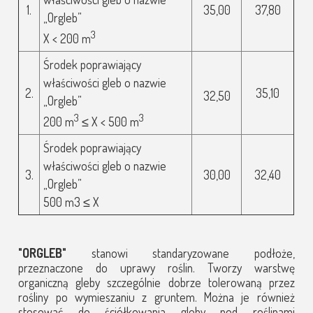
1.
35,00
37,80
„Orgleb”
3
X < 200 m
Środek poprawiający
właściwości gleb o nazwie
2.
35,10
32,50
„Orgleb”
3
3
200 m
≤ X < 500 m
Środek poprawiający
właściwości gleb o nazwie
3.
30,00
32,40
„Orgleb”
500 m3 ≤ X
"ORGLEB"
stanowi standaryzowane podłoże,
przeznaczone do uprawy roślin. Tworzy warstwę
organiczną gleby szczególnie dobrze tolerowaną przez
rośliny po wymieszaniu z gruntem. Można je również
stosować do ściółkowania gleby pod roślinami