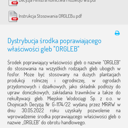
Decyzja Ministra Rolnictwa i Rozwoju Wsi.pdf
Instrukcja Stosowania ORGLEBu.pdf
Dystrybucja środka poprawiającego
właściwości gleb "ORGLEB"
Środek poprawiający właściwości gleb o nazwie "ORGLEB"
do stosowania na wszystkich rodzajach gleb ubogich w
fosfor. Może być stosowany na dużych plantacjach
produkcji rolniczej i ogrodniczej, w ogrodach
przydomowych i działkowych, jako składnik podłoży do
upraw doniczkowych, zakładania trawników a także do
rekultywacji gleb. Miejskie Wodociągi Sp. z o.o. w
Chojnicach Decyzją Nr G-1174/22 wydaną przez MRiRW w
dniu 30.05.2022 roku uzyskały pozwolenie na
wprowadzenie środka poprawiającego właściwości gleb o
nazwie „ORGLEB" do obrotu handlowego.