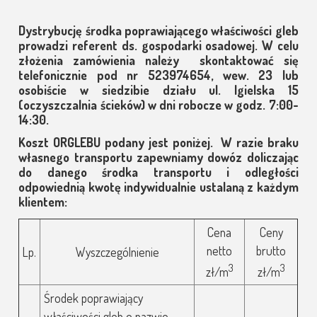
Dystrybucję środka poprawiającego właściwości gleb
prowadzi referent ds. gospodarki osadowej. W celu
złożenia zamówienia należy skontaktować się
telefonicznie pod nr 523974654, wew. 23 lub
osobiście w siedzibie działu ul. Igielska 15
(oczyszczalnia ścieków) w dni robocze w godz. 7:00-
14:30.
Koszt ORGLEBU podany jest poniżej. W razie braku
własnego transportu zapewniamy dowóz doliczając
do danego środka transportu i odległości
odpowiednią kwotę indywidualnie ustalaną z każdym
klientem:
Cena
Ceny
netto
brutto
Lp.
Wyszczególnienie
3
3
zł/m
zł/m
Środek poprawiający
właściwości gleb o nazwie