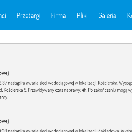
nci
Przetargi
Firma
Pliki
Galeria
K
gowej
2:37 nastąpiła awaria sieci wodociągowej w lokalizacji: Kościerska. Występ
, 3d, Kościerska 5. Przewidywany czas naprawy: 4h. Po zakończeniu mogą
zamy.
gowej
10:00 nastąpiła awaria sieci wodociągowej w lokalizacji: Zakładowa. Wys