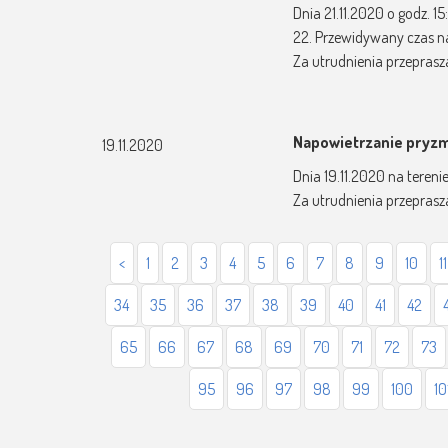
Dnia 21.11.2020 o godz. 
22. Przewidywany czas n
Za utrudnienia przepras
Napowietrzanie pryz
19.11.2020
Dnia 19.11.2020 na tereni
Za utrudnienia przepras
<
1
2
3
4
5
6
7
8
9
10
11
34
35
36
37
38
39
40
41
42
65
66
67
68
69
70
71
72
73
95
96
97
98
99
100
10