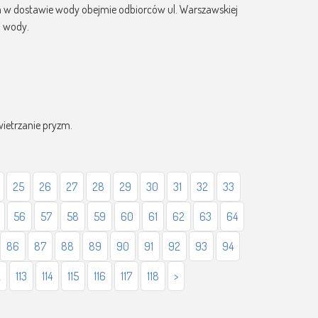
rwa w dostawie wody obejmie odbiorców ul. Warszawskiej
i wody.
wietrzanie pryzm.
25
26
27
28
29
30
31
32
33
56
57
58
59
60
61
62
63
64
86
87
88
89
90
91
92
93
94
2
113
114
115
116
117
118
>