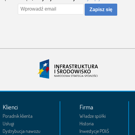
Zapisz się
Klienci
Firma
Poradnik klienta
Władze spółki
Usługi
Historia
Dystrybucja nawozu
Inwestycje POIiŚ