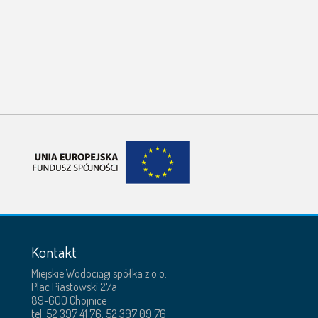
Kontakt
Miejskie Wodociągi spółka z o.o.
Plac Piastowski 27a
89-600 Chojnice
tel. 52 397 41 76, 52 397 09 76