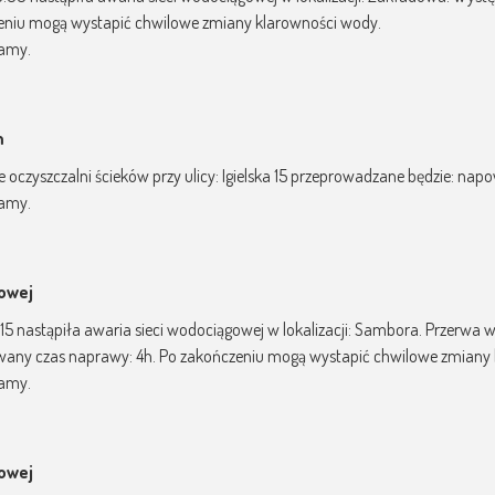
eniu mogą wystapić chwilowe zmiany klarowności wody.
zamy.
m
e oczyszczalni ścieków przy ulicy: Igielska 15 przeprowadzane będzie: nap
zamy.
gowej
11:15 nastąpiła awaria sieci wodociągowej w lokalizacji: Sambora. Przerw
wany czas naprawy: 4h. Po zakończeniu mogą wystapić chwilowe zmiany
zamy.
gowej