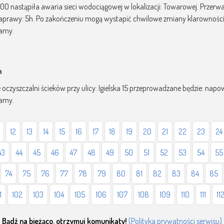
15:00 nastąpiła awaria sieci wodociągowej w lokalizacji: Towarowej. Prze
aprawy: 5h. Po zakończeniu mogą wystapić chwilowe zmiany klarownośc
zamy.
m
e oczyszczalni ścieków przy ulicy: Igielska 15 przeprowadzane będzie: napo
zamy.
12
13
14
15
16
17
18
19
20
21
22
23
24
43
44
45
46
47
48
49
50
51
52
53
54
55
74
75
76
77
78
79
80
81
82
83
84
85
1
102
103
104
105
106
107
108
109
110
111
11
Bądź na bieżąco, otrzymuj komunikaty!
(Polityka prywatności serwisu)