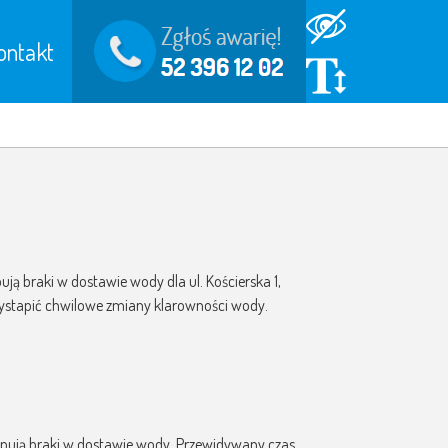
ontakt
ują braki w dostawie wody dla ul. Kościerska 1,
 wystapić chwilowe zmiany klarowności wody.
tępują braki w dostawie wody. Przewidywany czas