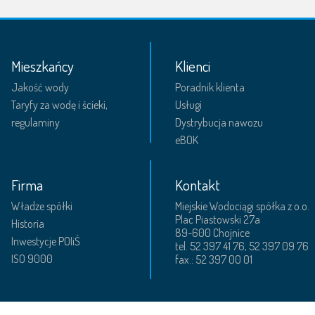
Mieszkańcy
Klienci
Jakość wody
Poradnik klienta
Taryfy za wodę i ścieki,
Usługi
regulaminy
Dystrybucja nawozu
eBOK
Firma
Kontakt
Władze spółki
Miejskie Wodociągi spółka z o.o.
Plac Piastowski 27a
Historia
89-600 Chojnice
Inwestycje POIiŚ
tel. 52 397 41 76, 52 397 09 76
ISO 9000
fax.: 52 397 00 01