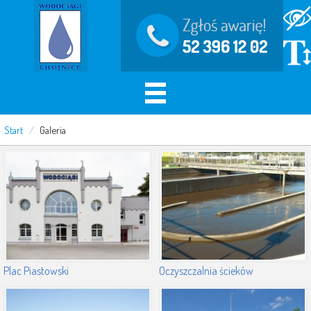
Start
/
Galeria
Plac Piastowski
Oczyszczalnia ścieków