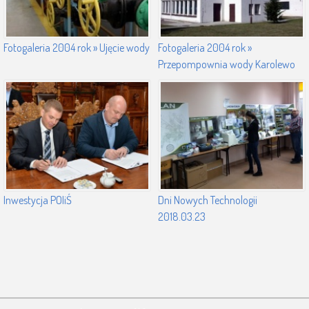
Fotogaleria 2004 rok » Ujęcie wody
Fotogaleria 2004 rok »
Przepompownia wody Karolewo
Inwestycja POIiŚ
Dni Nowych Technologii
2018.03.23