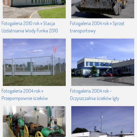
Fotogaleria 2010 rok » Stacja
Fotogaleria 2004 rok » Sprzęt
Uzdatniania Wody Funka 2010
transportowy
Fotogaleria 2004 rok »
Fotogaleria 2004 rok -
Przepompownie ścieków
Oczyszczalnia ścieków Igły