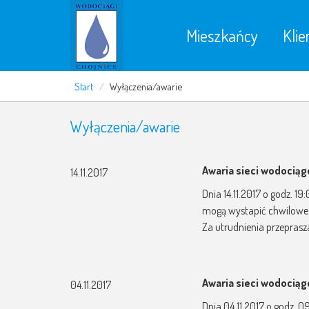
Mieszkańcy
Klie
Start
/
Wyłączenia/awarie
Wyłączenia/awarie
Awaria sieci wodocią
14.11.2017
Dnia 14.11.2017 o godz. 1
mogą wystapić chwilowe
Za utrudnienia przepras
Awaria sieci wodocią
04.11.2017
Dnia 04.11.2017 o godz. 0