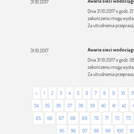
Awaria sieci wodocią
31.10.2017
Dnia 31.10.2017 o godz. 2
zakończeniu mogą wysta
Za utrudnienia przepras
Awaria sieci wodocią
31.10.2017
Dnia 31.10.2017 o godz. 
zakończeniu mogą wysta
Za utrudnienia przepras
<
1
2
3
4
5
6
7
8
9
10
11
34
35
36
37
38
39
40
41
42
65
66
67
68
69
70
71
72
73
95
96
97
98
99
100
10