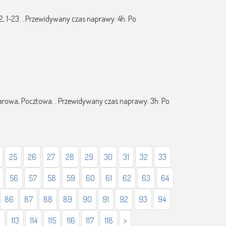
32, 1-23. . Przewidywany czas naprawy: 4h. Po
szarowa, Pocztowa. . Przewidywany czas naprawy: 3h. Po
25
26
27
28
29
30
31
32
33
56
57
58
59
60
61
62
63
64
86
87
88
89
90
91
92
93
94
2
113
114
115
116
117
118
>