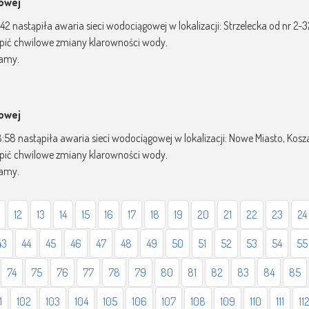
gowej
1:42 nastąpiła awaria sieci wodociągowej w lokalizacji: Strzelecka od nr 2-
pić chwilowe zmiany klarowności wody.
zamy.
gowej
08:58 nastąpiła awaria sieci wodociągowej w lokalizacji: Nowe Miasto, Ko
pić chwilowe zmiany klarowności wody.
zamy.
12
13
14
15
16
17
18
19
20
21
22
23
24
43
44
45
46
47
48
49
50
51
52
53
54
55
74
75
76
77
78
79
80
81
82
83
84
85
1
102
103
104
105
106
107
108
109
110
111
11