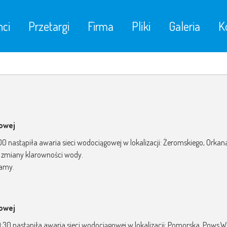
nci
Przetargi
Firma
Pliki
Galeria
K
gowej
9:00 nastąpiła awaria sieci wodociągowej w lokalizacji: Żeromskiego, Ork
 zmiany klarowności wody.
zamy.
gowej
9:30 nastąpiła awaria sieci wodociągowej w lokalizacji: Pomorska, Pows.Wie