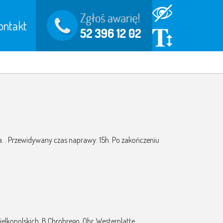
ontakt
ana. . Przewidywany czas naprawy: 15h. Po zakończeniu
lkopolskich, B.Chrobrego, Obr. Westerplatte. .