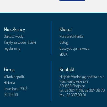
Mieszkańcy
Klienci
Jakość wody
Poradnik klienta
Taryfy za wodę i ścieki,
Usługi
regulaminy
Dystrybucja nawozu
eBOK
Firma
Kontakt
Władze spółki
Miejskie Wodociągi spółka z o.o.
Plac Piastowski 27a
Historia
89-600 Chojnice
Inwestycje POIiŚ
tel. 52 397 41 76, 52 397 09 76
ISO 9000
fax.: 52 397 00 01