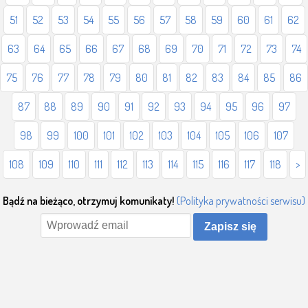
51
52
53
54
55
56
57
58
59
60
61
62
63
64
65
66
67
68
69
70
71
72
73
74
75
76
77
78
79
80
81
82
83
84
85
86
87
88
89
90
91
92
93
94
95
96
97
98
99
100
101
102
103
104
105
106
107
108
109
110
111
112
113
114
115
116
117
118
>
Bądź na bieżąco, otrzymuj komunikaty!
(Polityka prywatności serwisu)
Zapisz się