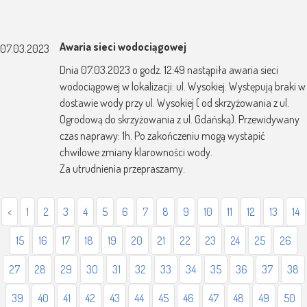
Awaria sieci wodociągowej
07.03.2023
Dnia 07.03.2023 o godz. 12:49 nastąpiła awaria sieci
wodociągowej w lokalizacji: ul. Wysokiej. Występują braki w
dostawie wody przy ul. Wysokiej ( od skrzyżowania z ul.
Ogrodową do skrzyżowania z ul. Gdańską). Przewidywany
czas naprawy: 1h. Po zakończeniu mogą wystapić
chwilowe zmiany klarowności wody.
Za utrudnienia przepraszamy.
<
1
2
3
4
5
6
7
8
9
10
11
12
13
14
15
16
17
18
19
20
21
22
23
24
25
26
27
28
29
30
31
32
33
34
35
36
37
38
39
40
41
42
43
44
45
46
47
48
49
50