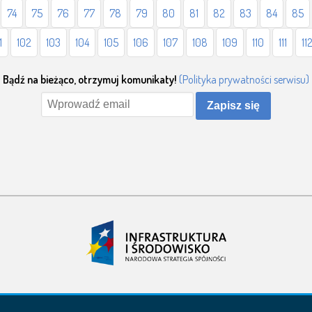
74
75
76
77
78
79
80
81
82
83
84
85
1
102
103
104
105
106
107
108
109
110
111
11
Bądź na bieżąco, otrzymuj komunikaty!
(Polityka prywatności serwisu)
Zapisz się