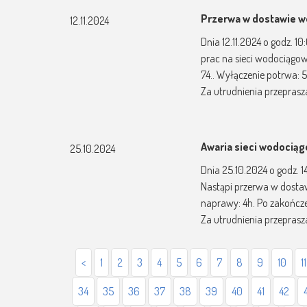
Przerwa w dostawie 
12.11.2024
Dnia 12.11.2024 o godz. 
prac na sieci wodociągowe
74.. Wyłączenie potrwa:
Za utrudnienia przepras
Awaria sieci wodocią
25.10.2024
Dnia 25.10.2024 o godz. 
Nastąpi przerwa w dostaw
naprawy: 4h. Po zakończ
Za utrudnienia przepras
<
1
2
3
4
5
6
7
8
9
10
11
34
35
36
37
38
39
40
41
42