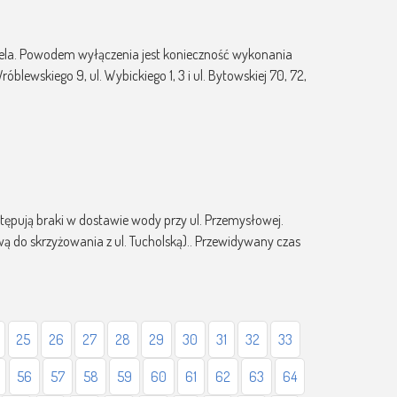
ewela. Powodem wyłączenia jest konieczność wykonania
blewskiego 9, ul. Wybickiego 1, 3 i ul. Bytowskiej 70, 72,
stępują braki w dostawie wody przy ul. Przemysłowej.
ą do skrzyżowania z ul. Tucholską).. Przewidywany czas
25
26
27
28
29
30
31
32
33
56
57
58
59
60
61
62
63
64