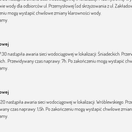
ie wody dla odbiorców ul. Przemysłowej (od skrzyżowania z ul. Zakładow
eniu mogą wystapić chwilowe zmiany klarowności wody.
zamy.
gowej
07:30 nastąpiła awaria sieci wodociągowej w lokalizacji: Śniadeckich. Pr
ich.. Przewidywany czas naprawy: 7h. Po zakończeniu mogą wystapić ch
zamy.
gowej
12:20 nastąpiła awaria sieci wodociągowej w lokalizacji: Wróblewskiego. 
wany czas naprawy: 1,5h. Po zakończeniu mogą wystapić chwilowe zmian
zamy.