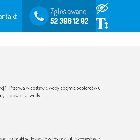
ontakt
wej 11. Przerwa w dostawie wody obejmie odbiorców ul.
any klarowności wody.
ystępują braki w dostawie wody przy ul. Przemysłowej.