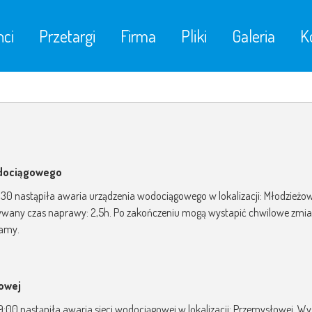
nci
Przetargi
Firma
Pliki
Galeria
K
odociągowego
14:30 nastąpiła awaria urządzenia wodociągowego w lokalizacji: Młodzieżo
idywany czas naprawy: 2,5h. Po zakończeniu mogą wystapić chwilowe zmi
zamy.
gowej
09:00 nastąpiła awaria sieci wodociągowej w lokalizacji: Przemysłowej. W