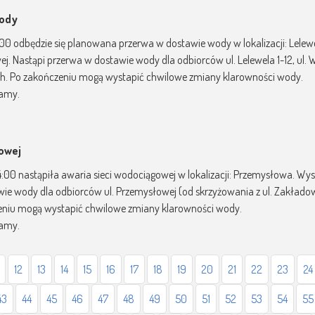
wody
10:00 odbędzie się planowana przerwa w dostawie wody w lokalizacji: Lel
j. Nastąpi przerwa w dostawie wody dla odbiorców ul. Lelewela 1-12, ul. Wró
 5h. Po zakończeniu mogą wystapić chwilowe zmiany klarowności wody.
zamy.
gowej
14:00 nastąpiła awaria sieci wodociągowej w lokalizacji: Przemysłowa. Wy
ie wody dla odbiorców ul. Przemysłowej (od skrzyżowania z ul. Zakładow
eniu mogą wystapić chwilowe zmiany klarowności wody.
zamy.
12
13
14
15
16
17
18
19
20
21
22
23
24
43
44
45
46
47
48
49
50
51
52
53
54
55