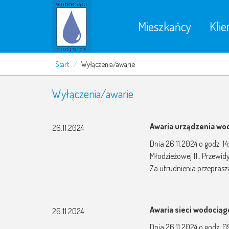
Mieszkańcy
Klie
Start
/
Wyłączenia/awarie
Wyłączenia/awarie
Awaria urządzenia w
26.11.2024
Dnia 26.11.2024 o godz. 
Młodzieżowej 11.. Przew
Za utrudnienia przepras
Awaria sieci wodocią
26.11.2024
Dnia 26.11.2024 o godz. 